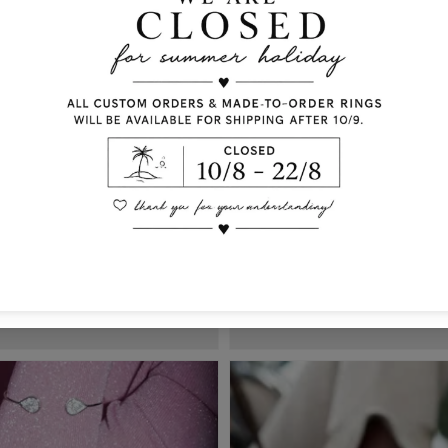
Ολα τα Κολιε