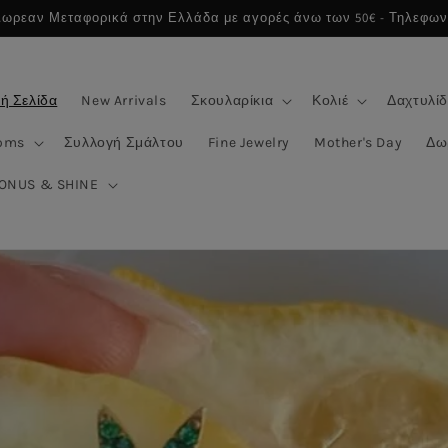
Δωρεαν Μεταφορικά στην Ελλάδα με αγορές άνω των 50€ - Τηλεφωνι
ή Σελίδα
New Arrivals
Σκουλαρίκια
Κολιέ
Δαχτυλίδ
oms
Συλλογή Σμάλτου
Fine Jewelry
Mother's Day
Δω
BONUS & SHINE