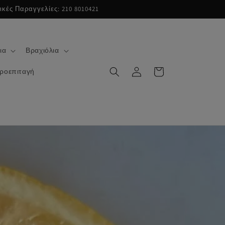
κές Παραγγελίες: 210 8010421
ια
Βραχιόλια
Σύνδεση
Καλάθι
ροεπιταγή