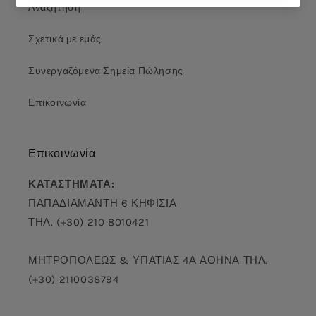
Αναζήτηση
Σχετικά με εμάς
Συνεργαζόμενα Σημεία Πώλησης
Επικοινωνία
Επικοινωνία
ΚΑΤΑΣΤΗΜΑΤΑ:
ΠΑΠΑΔΙΑΜΑΝΤΗ 6 ΚΗΦΙΣΙΑ
ΤΗΛ. (+30) 210 8010421
ΜΗΤΡΟΠΟΛΕΩΣ & ΥΠΑΤΙΑΣ 4Α ΑΘΗΝΑ ΤΗΛ.
(+30) 2110038794