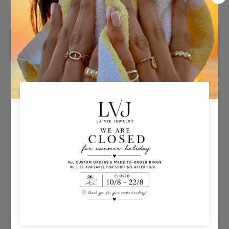
Πώς να ψωνίσετε;
Υπολογισμός Μεγέθους Δακτυλίου
Παραγγελίες & Τρόποι Πληρωμής
Δώρα
ΠΟΛΙΤΙΚΗ ΕΠΙΣΤΡΟΦΗΣ ΠΡΟΪΟΝΤΩΝ
Πολιτική Αποστολών
Επιστροφή Χρημάτων
LVJ BONUS & SHINE
Πληροφορίες