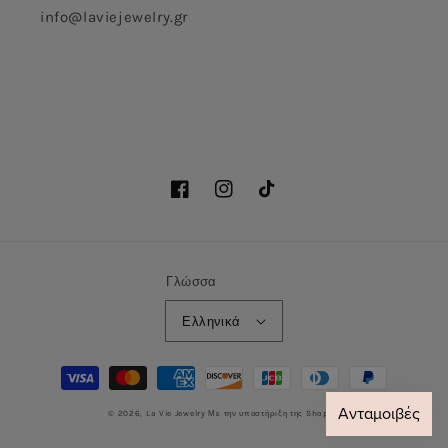
info@laviejewelry.gr
Facebook
Instagram
TikTok
Γλώσσα
Ελληνικά
Μέθοδοι
πληρωμής
© 2026,
La Vie Jewelry
Με την υποστήριξη της Shopify