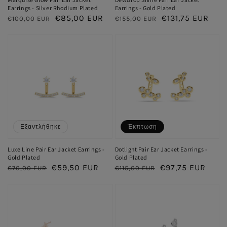
Earrings - Silver Rhodium Plated
Earrings - Gold Plated
Κανονική
Τιμή
€85,00 EUR
Κανονική
Τιμή
€131,75 EUR
€100,00 EUR
€155,00 EUR
τιμή
έκπτωσης
τιμή
έκπτωσης
Εξαντλήθηκε
Έκπτωση
Luxe Line Pair Ear Jacket Earrings -
Dotlight Pair Ear Jacket Earrings -
Gold Plated
Gold Plated
Κανονική
Τιμή
€59,50 EUR
Κανονική
Τιμή
€97,75 EUR
€70,00 EUR
€115,00 EUR
τιμή
έκπτωσης
τιμή
έκπτωσης