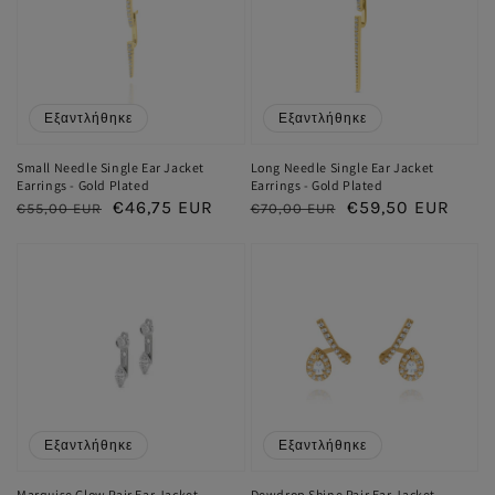
Εξαντλήθηκε
Εξαντλήθηκε
Small Needle Single Ear Jacket
Long Needle Single Ear Jacket
Earrings - Gold Plated
Earrings - Gold Plated
Κανονική
Τιμή
€46,75 EUR
Κανονική
Τιμή
€59,50 EUR
€55,00 EUR
€70,00 EUR
τιμή
έκπτωσης
τιμή
έκπτωσης
Εξαντλήθηκε
Εξαντλήθηκε
Marquise Glow Pair Ear Jacket
Dewdrop Shine Pair Ear Jacket