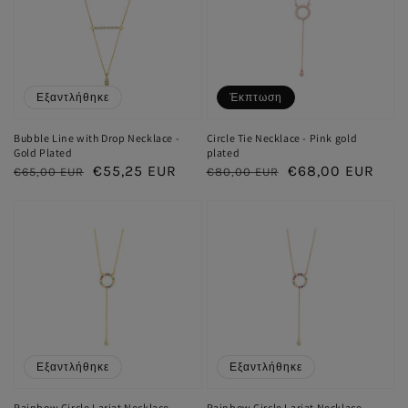
Εξαντλήθηκε
Έκπτωση
Bubble Line with Drop Necklace -
Circle Tie Necklace - Pink gold
Gold Plated
plated
Κανονική
Τιμή
€55,25 EUR
Κανονική
Τιμή
€68,00 EUR
€65,00 EUR
€80,00 EUR
τιμή
έκπτωσης
τιμή
έκπτωσης
Εξαντλήθηκε
Εξαντλήθηκε
Rainbow Circle Lariat Necklace -
Rainbow Circle Lariat Necklace -