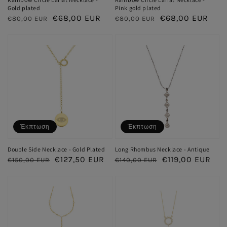
Gold plated
Pink gold plated
Κανονική
Τιμή
€68,00 EUR
Κανονική
Τιμή
€68,00 EUR
€80,00 EUR
€80,00 EUR
τιμή
έκπτωσης
τιμή
έκπτωσης
Έκπτωση
Έκπτωση
Double Side Necklace - Gold Plated
Long Rhombus Necklace - Antique
Κανονική
Τιμή
€127,50 EUR
Κανονική
Τιμή
€119,00 EUR
€150,00 EUR
€140,00 EUR
τιμή
έκπτωσης
τιμή
έκπτωσης