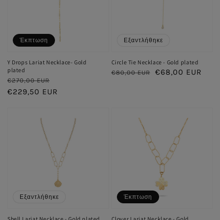
Έκπτωση
Εξαντλήθηκε
Y Drops Lariat Necklace- Gold
Circle Tie Necklace - Gold plated
plated
Κανονική
Τιμή
€68,00 EUR
€80,00 EUR
Κανονική
Τιμή
€270,00 EUR
τιμή
έκπτωσης
τιμή
€229,50 EUR
έκπτωσης
Εξαντλήθηκε
Έκπτωση
Shell Lariat Necklace - Gold plated
Clover Lariat Necklace - Gold