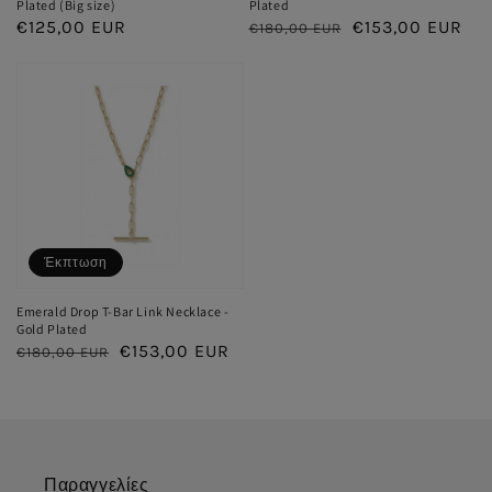
Plated (Big size)
Plated
Κανονική
€125,00 EUR
Κανονική
Τιμή
€153,00 EUR
€180,00 EUR
τιμή
τιμή
έκπτωσης
Έκπτωση
Emerald Drop T-Bar Link Necklace -
Gold Plated
Κανονική
Τιμή
€153,00 EUR
€180,00 EUR
τιμή
έκπτωσης
Παραγγελίες