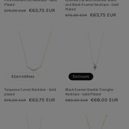
Plated
and Black Enamel Necklace - Gold
Plated
Κανονική
Τιμή
€63,75 EUR
€75,00 EUR
Κανονική
Τιμή
€63,75 EUR
€75,00 EUR
τιμή
έκπτωσης
τιμή
έκπτωσης
Εξαντλήθηκε
Έκπτωση
Turquoise Curvet Necklace - Gold
Black Enamel Double Triangles
plated
Necklace - Gold Plated
Κανονική
Τιμή
€63,75 EUR
Κανονική
Τιμή
€68,00 EUR
€75,00 EUR
€80,00 EUR
τιμή
έκπτωσης
τιμή
έκπτωσης