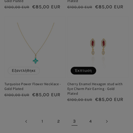
Gold Plated
Plated
Κανονική
Τιμή
€85,00 EUR
Κανονική
Τιμή
€85,00 EUR
€100,00 EUR
€100,00 EUR
τιμή
έκπτωσης
τιμή
έκπτωσης
Εξαντλήθηκε
Έκπτωση
Turquoise Power Flower Necklace -
Cherry Enamel Hexagon stud with
Gold Plated
Eye Charm Pair Earring - Gold
Plated
Κανονική
Τιμή
€85,00 EUR
€100,00 EUR
Κανονική
Τιμή
€85,00 EUR
€100,00 EUR
τιμή
έκπτωσης
τιμή
έκπτωσης
3
1
2
4