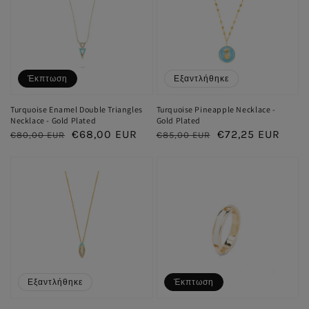
Έκπτωση
Εξαντλήθηκε
Turquoise Enamel Double Triangles
Turquoise Pineapple Necklace -
Necklace - Gold Plated
Gold Plated
Κανονική
Τιμή
€68,00 EUR
Κανονική
Τιμή
€72,25 EUR
€80,00 EUR
€85,00 EUR
τιμή
έκπτωσης
τιμή
έκπτωσης
Εξαντλήθηκε
Έκπτωση