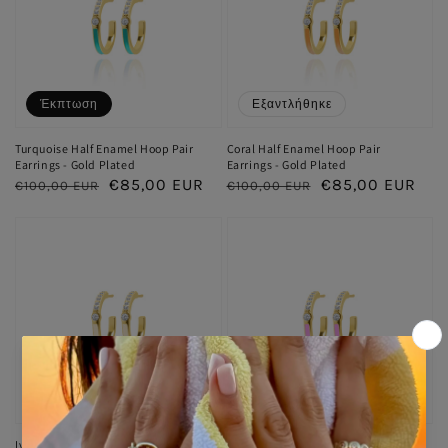
Έκπτωση
Εξαντλήθηκε
Turquoise Half Enamel Hoop Pair
Coral Half Enamel Hoop Pair
Earrings - Gold Plated
Earrings - Gold Plated
Κανονική
Τιμή
€85,00 EUR
Κανονική
Τιμή
€85,00 EUR
€100,00 EUR
€100,00 EUR
τιμή
έκπτωσης
τιμή
έκπτωσης
Εξαντλήθηκε
Εξαντλήθηκε
Ivory Half Enamel Hoop Pair
Pink Half Enamel Hoop Pair