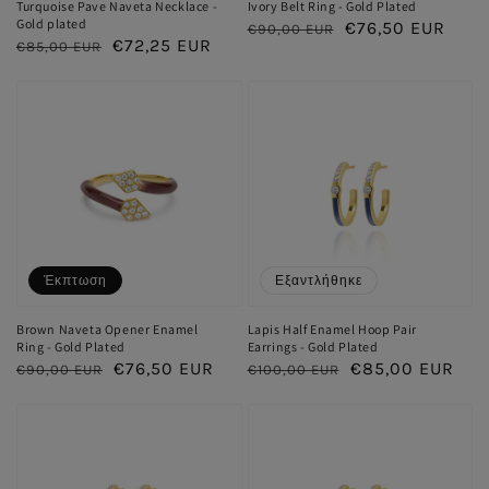
Turquoise Pave Naveta Necklace -
Ivory Belt Ring - Gold Plated
Gold plated
Κανονική
Τιμή
€76,50 EUR
€90,00 EUR
Κανονική
Τιμή
€72,25 EUR
€85,00 EUR
τιμή
έκπτωσης
τιμή
έκπτωσης
Έκπτωση
Εξαντλήθηκε
Brown Naveta Opener Enamel
Lapis Half Enamel Hoop Pair
Ring - Gold Plated
Earrings - Gold Plated
Κανονική
Τιμή
€76,50 EUR
Κανονική
Τιμή
€85,00 EUR
€90,00 EUR
€100,00 EUR
τιμή
έκπτωσης
τιμή
έκπτωσης